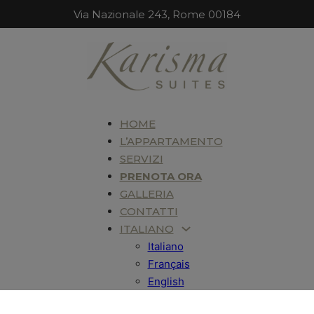
Via Nazionale 243, Rome 00184
HOME
L’APPARTAMENTO
SERVIZI
PRENOTA ORA
GALLERIA
CONTATTI
ITALIANO
Italiano
Français
English