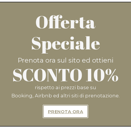
Offerta
ra e risparmia il 10%* cliccando
Speciale
PRENOTA ORA
Prenota ora sul sito ed ottieni
SCONTO 10%
rispetto ai prezzi base su
Booking, Airbnb ed altri siti di prenotazione.
riviti Per Ricevere Offerte Esclu
PRENOTA ORA
ISCRIVITI