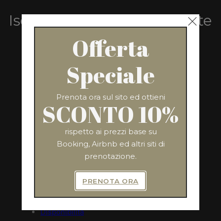
Iscriviti Per Ricevere Offerte
Esclusive
Offerta
Speciale
ISCRIVITI
Prenota ora sul sito ed ottieni
SCONTO 10%
rispetto ai prezzi base su
Booking, Airbnb ed altri siti di
MENU
INDIRIZZO
prenotazione.
Via Nazionale, 243
Home
Rome 00184, Italy
PRENOTA ORA
L'Appartamento
Servizi
Disponibilità