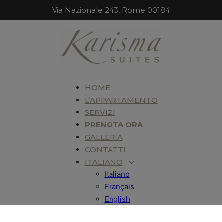
Via Nazionale 243, Rome 00184
HOME
L’APPARTAMENTO
SERVIZI
PRENOTA ORA
GALLERIA
CONTATTI
ITALIANO
Italiano
Français
English