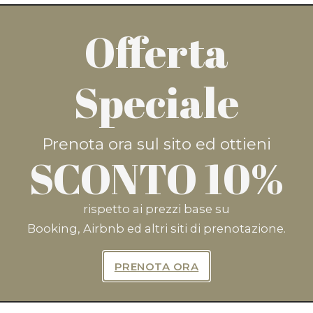
Offerta
ra e risparmia il 10%* cliccando
Speciale
PRENOTA ORA
Prenota ora sul sito ed ottieni
SCONTO 10%
rispetto ai prezzi base su
Booking, Airbnb ed altri siti di prenotazione.
riviti Per Ricevere Offerte Esclu
PRENOTA ORA
ISCRIVITI